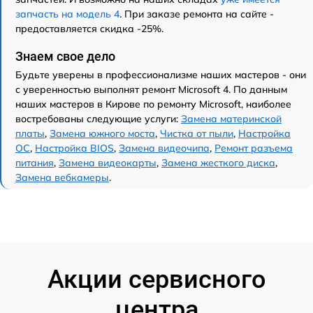
запчасть на модель 4
. При заказе ремонта на сайте -
предоставляется скидка -25%.
Знаем свое дело
Будьте уверены в профессионализме наших мастеров - они
с уверенностью выполнят ремонт Microsoft 4. По данным
наших мастеров в Кирове по ремонту Microsoft, наиболее
востребованы следующие услуги:
Замена материнской
платы
,
Замена южного моста
,
Чистка от пыли
,
Настройка
ОС
,
Настройка BIOS
,
Замена видеочипа
,
Ремонт разъема
питания
,
Замена видеокарты
,
Замена жесткого диска
,
Замена вебкамеры
.
Акции сервисного
центра