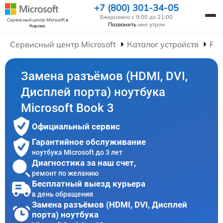
+7 (800) 301-34-05
Ежедневно с 9:00 до 21:00
Сервисный центр Microsoft
в
Позвонить
мне утром
Кирове
Сервисный центр Microsoft
Каталог устройств
Рем
Замена разъёмов (HDMI, DVI,
Дисплей порта) ноутбука
Microsoft Book 3
Официальный сервис
Гарантийное обслуживание
ноутбука Microsoft до 3 лет
Диагностика за наш счет,
ремонт по желанию
Бесплатный выезд курьера
в день обращения
Замена разъёмов (HDMI, DVI, Дисплей
порта) ноутбука