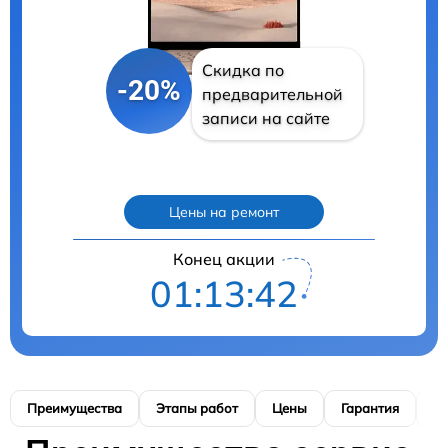
Скидка по
-20%
предварительной
записи на сайте
Цены на ремонт
Конец акции
01:13:41
Преимущества
Этапы работ
Цены
Гарантия
М