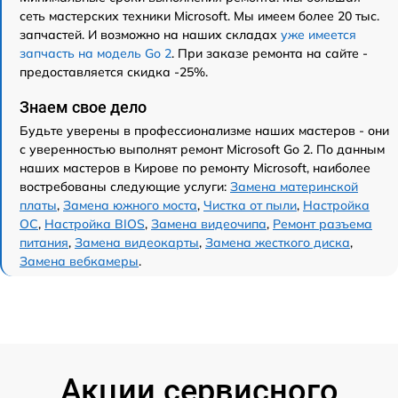
сеть мастерских техники Microsoft. Мы имеем более 20 тыс.
запчастей. И возможно на наших складах
уже имеется
запчасть на модель Go 2
. При заказе ремонта на сайте -
предоставляется скидка -25%.
Знаем свое дело
Будьте уверены в профессионализме наших мастеров - они
с уверенностью выполнят ремонт Microsoft Go 2. По данным
наших мастеров в Кирове по ремонту Microsoft, наиболее
востребованы следующие услуги:
Замена материнской
платы
,
Замена южного моста
,
Чистка от пыли
,
Настройка
ОС
,
Настройка BIOS
,
Замена видеочипа
,
Ремонт разъема
питания
,
Замена видеокарты
,
Замена жесткого диска
,
Замена вебкамеры
.
Акции сервисного