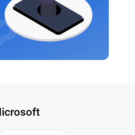
crosoft