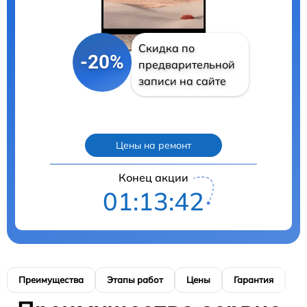
Скидка по
-20%
предварительной
записи на сайте
Цены на ремонт
Конец акции
01:13:41
Преимущества
Этапы работ
Цены
Гарантия
М