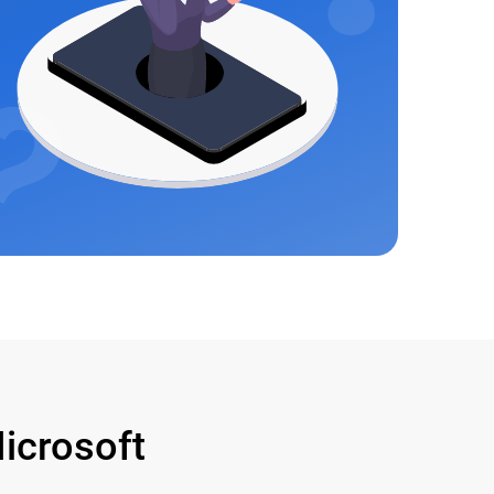
crosoft