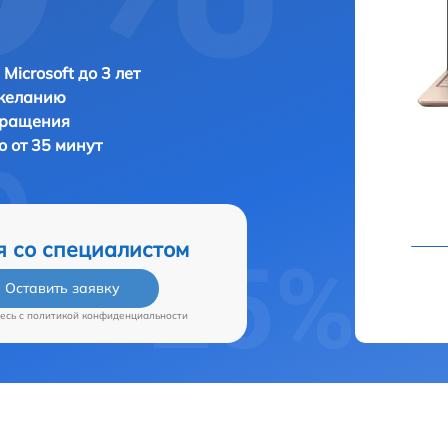
Microsoft до 3 лет
 желанию
бращения
o от 35 минут
я со специалистом
Оставить заявку
есь c
политикой конфиденциальности