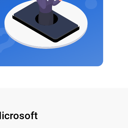
crosoft