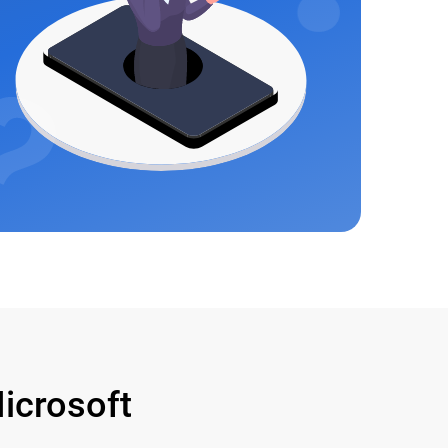
crosoft