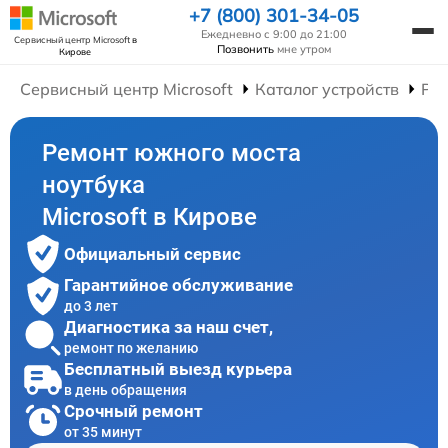
+7 (800) 301-34-05
Ежедневно с 9:00 до 21:00
Сервисный центр Microsoft
в
Позвонить
мне утром
Кирове
Сервисный центр Microsoft
Каталог устройств
Рем
Ремонт южного моста
ноутбука
Microsoft в Кирове
Официальный сервис
Гарантийное обслуживание
до 3 лет
Диагностика за наш счет,
ремонт по желанию
Бесплатный выезд курьера
в день обращения
Срочный ремонт
от 35 минут