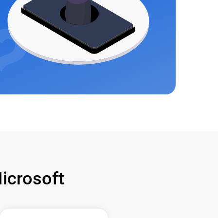
crosoft