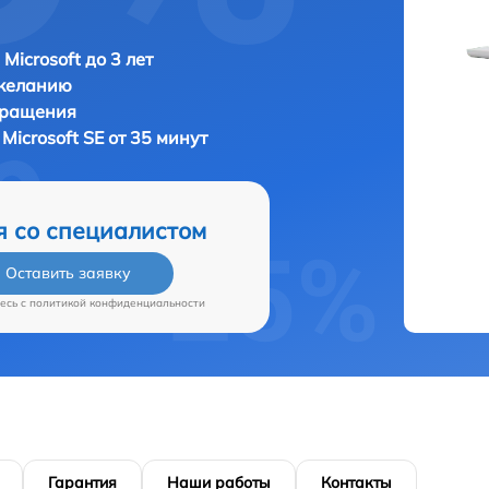
Microsoft до 3 лет
 желанию
бращения
а
Microsoft SE от 35 минут
я со специалистом
Оставить заявку
есь c
политикой конфиденциальности
Гарантия
Наши работы
Контакты