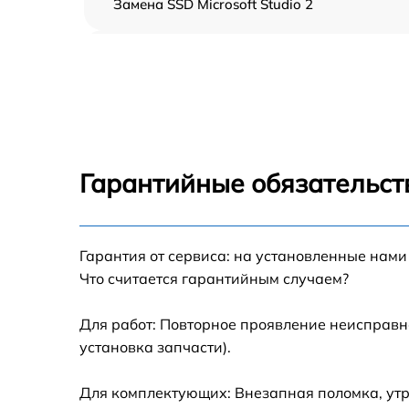
Замена SSD Microsoft Studio 2
Замена северного моста Microsoft Studio 2
Замена экрана Microsoft Studio 2
Замена шлейфа матрицы Microsoft Studio 2
Гарантийные обязательст
Замена термопасты Microsoft Studio 2
Замена системы охлаждения Microsoft Stud
Гарантия от сервиса: на установленные нами
2
Что считается гарантийным случаем?
Замена процессора Microsoft Studio 2
Для работ: Повторное проявление неисправн
установка запчасти).
Замена оперативной памяти Microsoft Studi
2
Для комплектующих: Внезапная поломка, утр