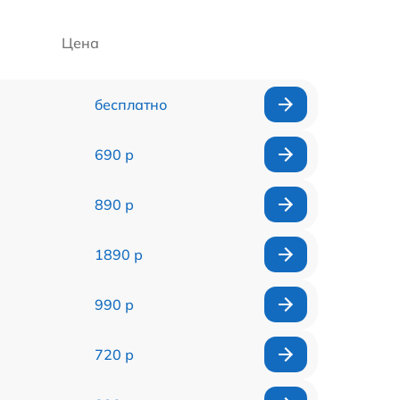
Цена
бесплатно
690 р
890 р
1890 р
990 р
720 р