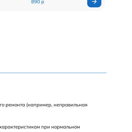
890 р
2885 р
990 р
1095 р
960 р
1360 р
1395 р
ого ремонта (например, неправильная
690 р
 характеристикам при нормальном