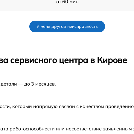
от 60 мин
от 60 мин
У меня другая неисправность
от 80 мин
от 60 мин
ва сервисного центра в Кирове
от 30 мин
io
 детали — до 3 месяцев.
от 70 мин
от 120 мин
ости, который напрямую связан с качеством проведенн
o
от 50 мин
ата работоспособности или несоответствие заявленным