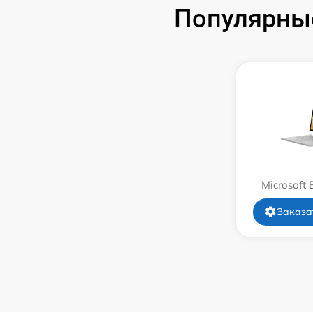
Популярные
Замена системы охлаждения
Замена термопасты
Замена шлейфа матрицы
Замена экрана
Замена северного моста
Microsoft 
Замена SSD
Заказа
Замена аккумулятора
Замена клавиатуры