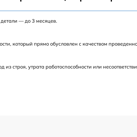
от 40 мин
 детали — до 3 месяцев.
от 120 мин
от 120 мин
ости, который прямо обусловлен с качеством проведенн
от 60 мин
из строя, утрата работоспособности или несоответств
от 60 мин
от 60 мин
от 50 мин
от 120 мин