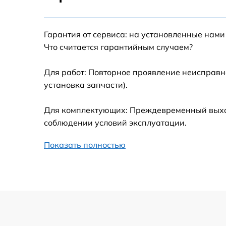
Настройка Wi-Fi
Гарантия от сервиса: на установленные нами
Замена шим-контроллера
Что считается гарантийным случаем?
Замена контроллера питания
Для работ: Повторное проявление неисправн
установка запчасти).
Замена тачпада
Для комплектующих: Преждевременный выход 
Замена корпуса
соблюдении условий эксплуатации.
Показать полностью
Замена USB порта
Замена оперативной памяти
Замена процессора