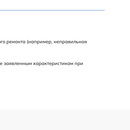
795 р
3900 р
1490 р
ого ремонта (например, неправильная
945 р
ие заявленным характеристикам при
1045 р
990 р
690 р
1395 р