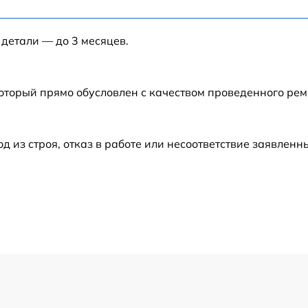
от 40 мин
 детали — до 3 месяцев.
от 120 мин
от 120 мин
который прямо обусловлен с качеством проведенного ре
от 60 мин
из строя, отказ в работе или несоответствие заявлен
от 60 мин
от 60 мин
от 50 мин
от 120 мин