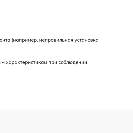
795 р
3900 р
1490 р
монта (например, неправильная установка
945 р
ным характеристикам при соблюдении
1045 р
990 р
690 р
1395 р