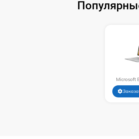
Популярные
Замена системы охлаждения
Замена термопасты
Замена шлейфа матрицы
Замена экрана
Замена северного моста
Microsoft 
Замена SSD
Заказа
Замена аккумулятора
Замена клавиатуры