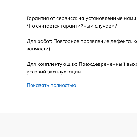
Настройка Wi-Fi
Гарантия от сервиса: на установленные нами
Замена шим-контроллера
Что считается гарантийным случаем?
Замена контроллера питания
Для работ: Повторное проявление дефекта, 
запчасти).
Замена тачпада
Для комплектующих: Преждевременный выход 
Замена корпуса
условий эксплуатации.
Показать полностью
Замена USB порта
Замена оперативной памяти
Замена процессора