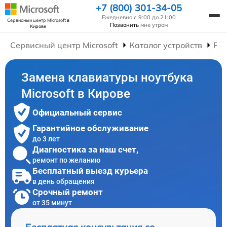
+7 (800) 301-34-05
Ежедневно с 9:00 до 21:00
Сервисный центр Microsoft
в
Позвонить
мне утром
Кирове
Сервисный центр Microsoft
Каталог устройств
Рем
Замена клавиатуры ноутбука
Microsoft в Кирове
Официальный сервис
Гарантийное обслуживание
до 3 лет
Диагностика за наш счет,
ремонт по желанию
Бесплатный выезд курьера
в день обращения
Срочный ремонт
от 35 минут