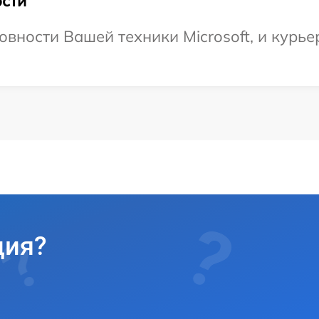
сти
вности Вашей техники Microsoft, и курьер
ция?