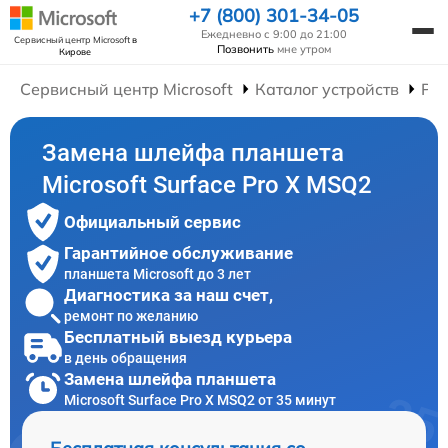
+7 (800) 301-34-05
Ежедневно с 9:00 до 21:00
Сервисный центр Microsoft
в
Позвонить
мне утром
Кирове
Сервисный центр Microsoft
Каталог устройств
Ре
Замена шлейфа планшета
Microsoft Surface Pro X MSQ2
Официальный сервис
Гарантийное обслуживание
планшета Microsoft до 3 лет
Диагностика за наш счет,
ремонт по желанию
Бесплатный выезд курьера
в день обращения
Замена шлейфа планшета
Microsoft Surface Pro X MSQ2 от 35 минут