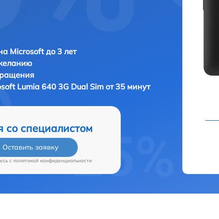
а Microsoft до 3 лет
 желанию
бращения
osoft Lumia 640 3G Dual Sim от 35 минут
я со специалистом
Оставить заявку
есь c
политикой конфиденциальности