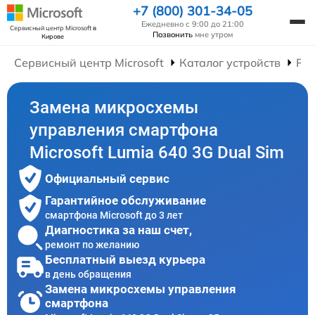
+7 (800) 301-34-05
Ежедневно с 9:00 до 21:00
Сервисный центр Microsoft
в
Позвонить
мне утром
Кирове
Сервисный центр Microsoft
Каталог устройств
Ре
Замена микросхемы
управления смартфона
Microsoft Lumia 640 3G Dual Sim
Официальный сервис
Гарантийное обслуживание
смартфона Microsoft до 3 лет
Диагностика за наш счет,
ремонт по желанию
Бесплатный выезд курьера
в день обращения
Замена микросхемы управления
смартфона