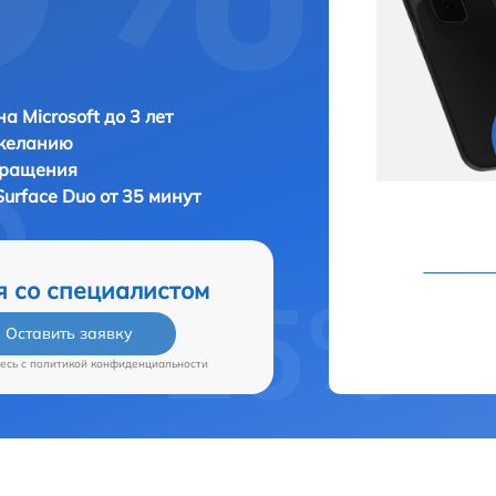
а Microsoft до 3 лет
 желанию
бращения
Surface Duo от 35 минут
я со специалистом
Оставить заявку
есь c
политикой конфиденциальности