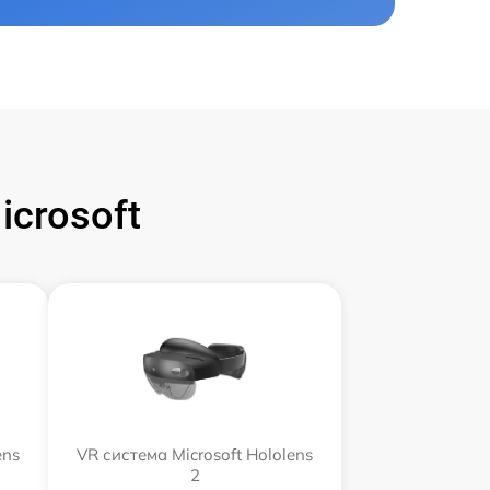
crosoft
ens
VR система Microsoft Hololens
2