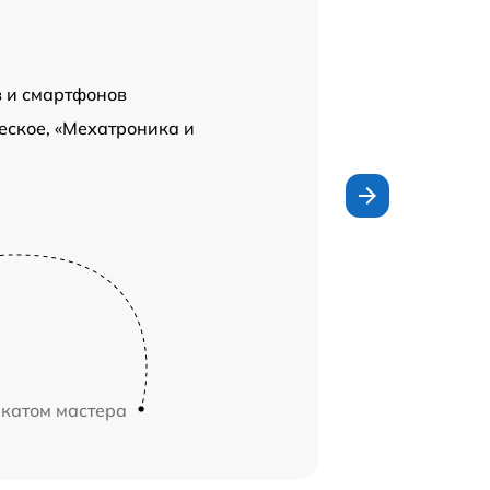
в и смартфонов
еское, «Мехатроника и
икатом мастера