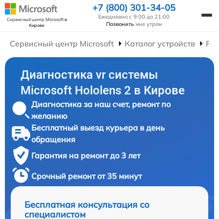
+7 (800) 301-34-05
Ежедневно с 9:00 до 21:00
Сервисный центр Microsoft
в
Позвонить
мне утром
Кирове
Сервисный центр Microsoft
Каталог устройств
Рем
Диагностика vr системы
Microsoft Hololens 2 в Кирове
Диагностика за наш счет, ремонт по
желанию
Бесплатный выезд курьера в день
обращения
Гарантия на ремонт до 3 лет
Срочный ремонт от 35 минут
Бесплатная консультация со
специалистом